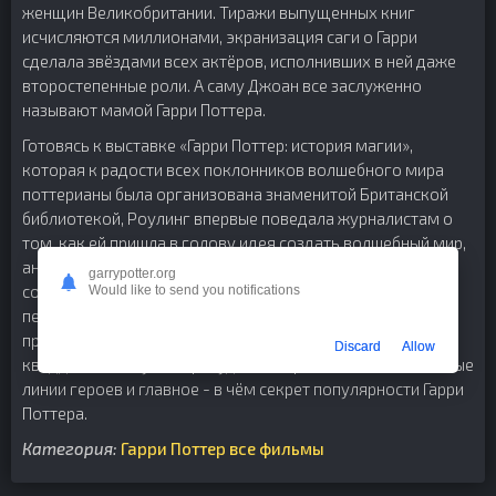
женщин Великобритании. Тиражи выпущенных книг
исчисляются миллионами, экранизация саги о Гарри
сделала звёздами всех актёров, исполнивших в ней даже
второстепенные роли. А саму Джоан все заслуженно
называют мамой Гарри Поттера.
Готовясь к выставке «Гарри Поттер: история магии»,
которая к радости всех поклонников волшебного мира
поттерианы была организована знаменитой Британской
библиотекой, Роулинг впервые поведала журналистам о
том, как ей пришла в голову идея создать волшебный мир,
аналогов которому до сих пор не было ни у одного
garrypotter.org
современного писателя. Зрители узнают о том, у кого из
Would like to send you notifications
персонажей были реальные прототипы, как писательнице
пришла в голову мысль изобрести новый вид спорта –
Discard
Allow
квиддич, почему так причудливо переплетаются сюжетные
линии героев и главное - в чём секрет популярности Гарри
Поттера.
Категория:
Гарри Поттер все фильмы