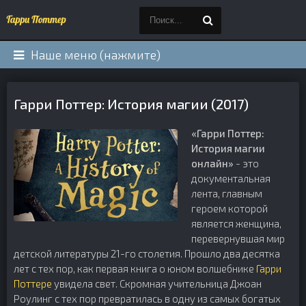
Наше меню (нажмите)
Гарри Поттер: История магии (2017)
«Гарри Поттер:
История магии
онлайн»
- это
документальная
лента, главным
героем которой
является женщина,
перевернувшая мир
детской литературы 21-го столетия. Прошло два десятка
лет с тех пор, как первая книга о юном волшебнике
Гарри
Поттере
увидела свет. Скромная учительница Джоан
Роулинг с тех пор превратилась в одну из самых богатых