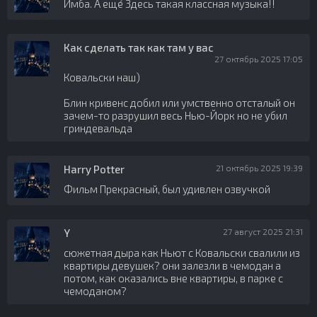
Имба. А еще́ 3десь такая классная музыка!!
Как сделать так как там у вас
27 октябрь 2025 17:05
Ковальски наш)
Блин кривенс добил или умственно отсталый он
зачем-то разрушил весь Нью-Йорк но не убил
гриндевальда
Harry Potter
21 октябрь 2025 19:39
Фильм Прекрасный, был удивлен озвучкой
Y
27 август 2025 21:31
сюжетная дыра как Ньют с Ковальски свалили из
квартиры девушек? они залезли в чемодан а
потом, как оказались вне квартиры, в парке с
чемоданом?