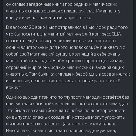
он самые загадочные книги про редких и магических
животных скрывающихся от людских глаз. Именно эту
книгу и изучал знаменитый Гарри Поттер.
В далеком 20 веке Ньют отправился в Нью Йорк ради того
что бы посетить знаменитый магический конгресс США,
отыскать ещё новых редких животных и встретится с
одним влиятельным для него человеком. Он прихватил с
собой свой магический сундук, хранящий в себе очень
много тайн и загадок. В нём хранился просто целый мир,
огромный мир очень редких магических и вымирающих
животных. Там были как милые и безобидные создания, так
и свирепые, незнающие пощады, готовые разнести всё
вокруг.
Однако выходит так что по глупости чемодан остаётся без
присмотра и обычный человек решается открыть чемодан.
Это была его самая большая ошибка, по неосторожности
он выпустил опасных созданий, которые могут угрожать
жизням простых граждан. Да и плюс ко всему теперь
Ньюта разыскивает местная полиция, ведь мужчина,