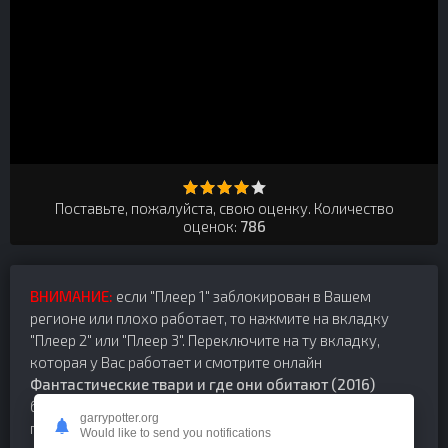
Поставьте, пожалуйста, свою оценку. Количество
оценок:
786
ВНИМАНИЕ:
если "Плеер 1" заблокирован в Вашем
регионе или плохо работает, то нажмите на вкладку
"Плеер 2" или "Плеер 3". Переключите на ту вкладку,
которая у Вас работает и смотрите онлайн
Фантастические твари и где они обитают (2016)
бесплатно и без регистрации, в хорошем качестве HD. В
garrypotter.org
плеере можно выбрать качество видео в зависимости
Would like to send you notifications