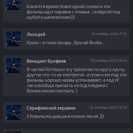
Близится время Новогодней сказки и эти
фильмы идут наравне с оливье , селёдкой под
шубой и шампанским)))
Лиходей
24 ноябрь 2024 17:14
Куини - я тоже пекарь , бросай Якоба ..
Венедикт Ерофеев
10 ноябрь 2024 19:45
8 частей Поттера и эту трилогию по кругу кручу,
другое что-то не смотрится.. и сплю и ем под эти
фильмы, хорошо нервы успокаивает, а под НГ
так и вообще прелесть из под пледика с
бокальчиком смотреть )
Серафимский херувим
12 октябрь 2024 16:32
У Ковальски девушка сказка-песня )))