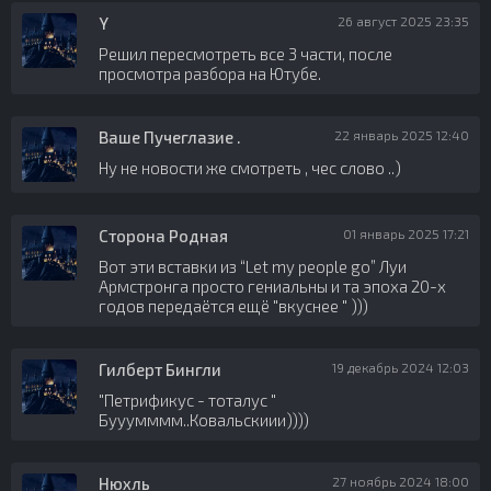
Y
26 август 2025 23:35
Решил пересмотреть все 3 части, после
просмотра разбора на Ютубе.
Ваше Пучеглазие .
22 январь 2025 12:40
Ну не новости же смотреть , чес слово ..)
Сторона Родная
01 январь 2025 17:21
Вот эти вставки из “Let my people go” Луи
Армстронга просто гениальны и та эпоха 20-х
годов передаётся ещё "вкуснее " )))
Гилберт Бингли
19 декабрь 2024 12:03
"Петрификус - тоталус "
Бууумммм..Ковальскиии))))
Нюхль
27 ноябрь 2024 18:00