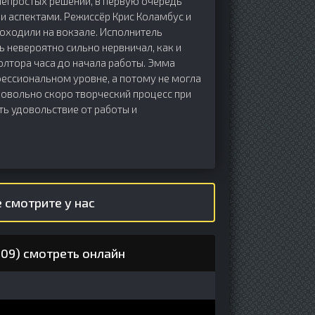
епростых решений, в первую очередь
и аспектами. Режиссёр Крис Коламбус и
роходили на вокзале. Исполнитель
 невероятно сильно нервничал, как и
лтора часа до начала работы. Эмма
фессиональном уровне, а потому не могла
 довольно скоро творческий процесс при
ть удовольствие от работы и
 смотрите у нас
009) смотреть онлайн