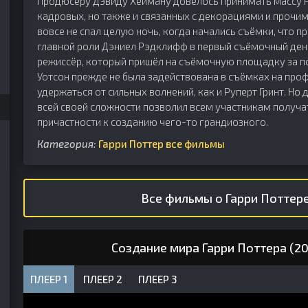
Продюсеру Дэвиду Хейману довелось принимать массу н
кадровых, но также и связанных с декорациями и прочим
вовсе не спал целую ночь, когда начались съёмки, что п
главной роли Дэниел Рэдклифф в первый съёмочный день
режиссёр, который пришёл на съёмочную площадку за по
Уотсон прежде не была задействована в съёмках на про
удержаться от сильных волнений, как и Руперт Гринт. Но
всей своей сложности позволил всем участникам получа
причастности к созданию чего-то грандиозного.
Категория:
Гарри Поттер все фильмы
Все фильмы о Гарри Поттере
Создание мира Гарри Поттера (2
ПЛЕЕР 1
ПЛЕЕР 2
ПЛЕЕР 3