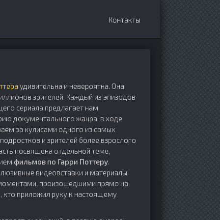
Контакты
оттера
удивительна и невероятна. Она
иллионов зрителей. Каждый из эпизодов
его сериала предлагает нам
орию документального жанра, в ходе
аем за кулисами одного из самых
одростков и зрителей более взрослого
часть посвящена отдельной теме,
нием
фильмов по Гарри Поттеру
.
клюзивные видеовставки и материалы,
 моментами, произошедшими прямо на
 кто приложил руку к настоящему