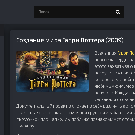
Создание мира Гарри Поттера (2009)
Вселенная
Гарри П
покорила сердца м
этого захватывающ
погрузиться в ист
которого мы побыв
любимых фильмов п
возраста. Каждая 
связанной с созда
Документальный проект включает в себя различные экс
связанные с актерами, съёмочной группой и забавными
съёмочной площадке. Мы поближе познакомимся с теми,
шедевру.