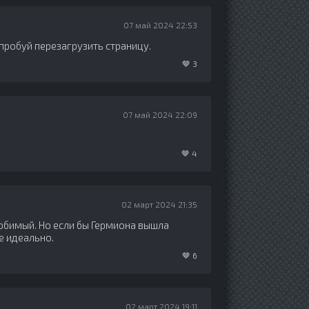
07 май 2024 22:53
пробуй перезагрузить страницу.
🤎
3
07 май 2024 22:09
🤎
4
02 март 2024 21:35
юбимый. Но если бы Гермиона вышла
ще идеально.
🤎
6
02 март 2024 19:11