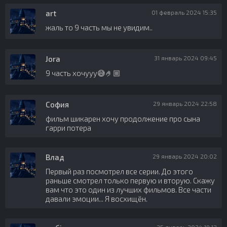
art
01 февраль 2024 15:35
жаль то 9 часть мы не увидим..
Jora
31 январь 2024 09:45
9 часть хочууу😅🤌🏼
София
29 январь 2024 22:58
фильм шикарен хочу продолжение про сына
гарри потера
Влад
29 январь 2024 20:02
Первый раз посмотрел все серии. До этого
раньше смотрел только первую и вторую. Скажу
вам что это один из лучших фильмов. Все части
давали эмоции... Я восхищён.