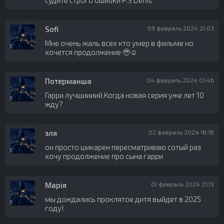
судите строго ошибки P.S Denis
Sofi
09 февраль 2024 21:03
Мне очень жаль всех кто умер в фильме но
хочется продолжение 🥹☺️
Потерманша
04 февраль 2024 01:46
Гарри лучшиииий.Когда новая серия уже лет 10
жду?
эля
02 февраль 2024 18:18
он просто шикарен пересматриваю сотый раз
хочу продолжение про сына гарри
Марія
01 февраль 2024 21:13
мы дождались проклятое дитя выйдет в 2025
году!