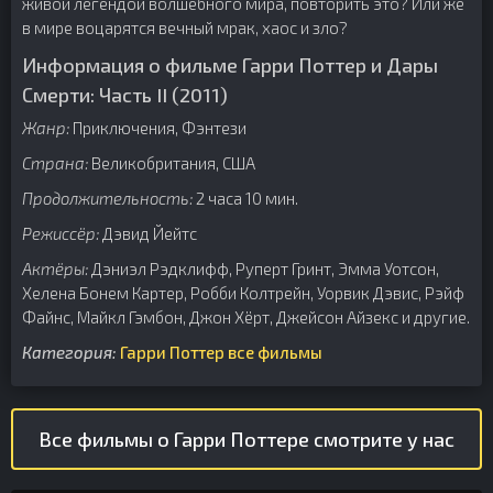
живой легендой волшебного мира, повторить это? Или же
в мире воцарятся вечный мрак, хаос и зло?
Информация о фильме Гарри Поттер и Дары
Смерти: Часть II (2011)
Жанр:
Приключения, Фэнтези
Страна:
Великобритания, США
Продолжительность:
2 часа 10 мин.
Режиссёр:
Дэвид Йейтс
Актёры:
Дэниэл Рэдклифф, Руперт Гринт, Эмма Уотсон,
Хелена Бонем Картер, Робби Колтрейн, Уорвик Дэвис, Рэйф
Файнс, Майкл Гэмбон, Джон Хёрт, Джейсон Айзекс и другие.
Категория:
Гарри Поттер все фильмы
Все фильмы о Гарри Поттере смотрите у нас