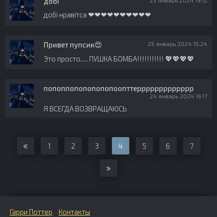
добі
25 январь 2024 19:12
добі нравітса ❤❤❤❤❤❤❤❤❤❤
Привет пупсик😍
25 январь 2024 15:24
Это просто..... ПУШКА БОМБА!!!!!!!!!!! 💖💖💖💖
попоппопопопопопоопттеррррррррррррр
24 январь 2024 19:17
Я ВСЕГДА ВОЗВРАЩАЮСЬ
1
2
3
4
5
6
7
Гарри Поттер
Контакты