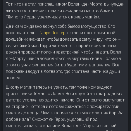
Тот, кто не стал приспешником Волан-де-Морта, вынужден
жить в постоянном страхе и ожидании смерти. Армия
Тёмного Лорда увеличивается с каждым днём.
Да и сам он давно вернул себе былое могущество. Его
конечная цель –
Гарри Поттер
, встречи с которым злой
волшебник жаждет, чтобы доказать всему миру, что он –
сильнейший маг. Гарри же вместе с парой своих верных
друзей проводит поиски крестражей, чтобы не дать Волан-
де-Морту шанса возродиться из мёртвых снова. Только в
этом случае финальная битва будет иметь значение. Все
подсказки ведут в Хогвартс, где спрятана частичка души
злодея.
Школу магии теперь не узнать, там тоже командуют
приспешники Тёмного Лорда. Но и друзей в этом родном с
детства уголке находится немало. Они открыто выступают
на стороне Поттера и готовы сражаться с пожирателями
смерти до конца. Чем закончится эта многолетняя борьба
добра и зла? Сможет ли Гарри, уцелевший под
смертельным заклинанием Волан-де-Морта и ставший