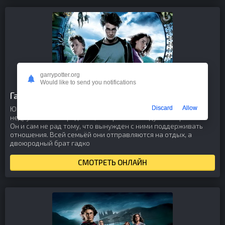
Фильм 3
garrypotter.org
Would like to send you notifications
Гарри Поттер и узник Азкабана (2004)
Юный волшебник снова оказывается в компании своих
Discard
Allow
недружелюбных родичей, которые его на дух не переносят.
Он и сам не рад тому, что вынужден с ними поддерживать
отношения. Всей семьёй они отправляются на отдых, а
двоюродный брат гадко
СМОТРЕТЬ ОНЛАЙН